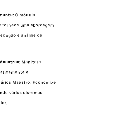
amente:
O módulo
™ fornece uma abordagem
xecução e análise de
 Maestros:
Monitore
maticamente e
vários Maestro. Economize
ando vários sistemas
dor.