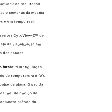
onfundir os resultados.
horas e semanas da mesma
s e em tempo real.
parentes CytoView-Z™ de
ela de visualização em
o das células.
um botão:
“Configuração
eis de temperatura e CO₂
aixe da placa. O uso da
scanner de código de
treamento prático do