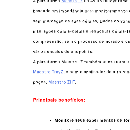
A plataforma
Maestro Z
da Axion BioSystems o
baseada em impedância para monitoramento e
sem marcação de suas células. Dados contínu
interações célula-célula e respostas célula-
compreensão, sem o processo demorado e cu
vários ensaios de endpoints.
A plataforma Maestro Z também conta com o a
Maestro TrayZ
, e com o analisador de alto re
poços,
Maestro ZHT
.
Principais benefícios:
Monitore seus experimentos de fora