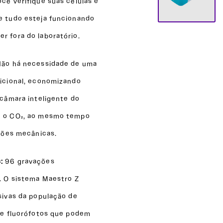
cê verifique suas células e
e tudo esteja funcionando
r fora do laboratório.
Não há necessidade de uma
dicional, economizando
 câmara inteligente do
e o CO₂, ao mesmo tempo
ações mecânicas.
s:
96 gravações
s. O sistema Maestro Z
sivas da população de
 de fluorófotos que podem