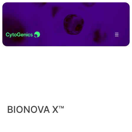
Skip to content
☰
BIONOVA X™