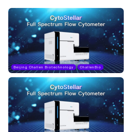
Beijing Challen Biotechnology
ChallenBio
CITOMETRIA
Citometro de Fluxo Espectral DX
(Full Spectrum Flow Cytometry) –
Challenbio
(Full Spectrum Flow
Citomertria de Fluxo
Cytometry
Espectral