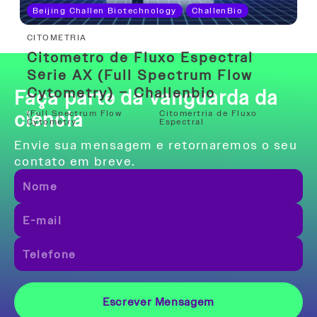
Beijing Challen Biotechnology
ChallenBio
CITOMETRIA
Citometro de Fluxo Espectral
Série AX (Full Spectrum Flow
Cytometry) – Challenbio
Faça parte da vanguarda da
ciência
(Full Spectrum Flow
Citomertria de Fluxo
Cytometry
Espectral
Envie sua mensagem e retornaremos o seu
contato em breve.